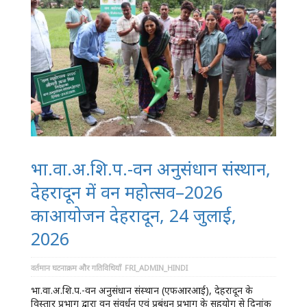
भा.वा.अ.शि.प.-वन अनुसंधान संस्थान,
देहरादून में वन महोत्सव–2026
काआयोजन देहरादून, 24 जुलाई,
2026
वर्तमान घटनाक्रम और गतिविधियाँ
FRI_ADMIN_HINDI
भा.वा.अ.शि.प.-वन अनुसंधान संस्थान (एफआरआई), देहरादून के
विस्तार प्रभाग द्वारा वन संवर्धन एवं प्रबंधन प्रभाग के सहयोग से दिनांक