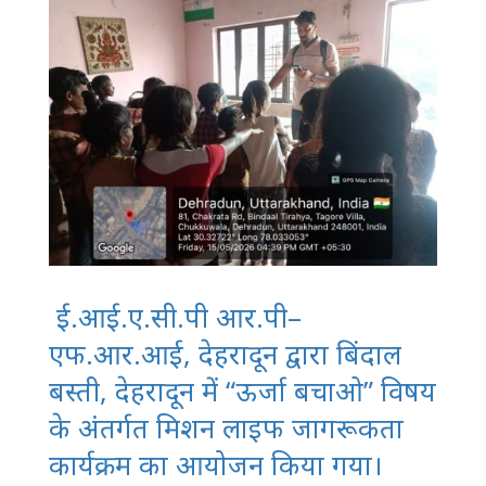
ई.आई.ए.सी.पी आर.पी–
एफ.आर.आई, देहरादून द्वारा बिंदाल
बस्ती, देहरादून में “ऊर्जा बचाओ” विषय
के अंतर्गत मिशन लाइफ जागरूकता
कार्यक्रम का आयोजन किया गया।