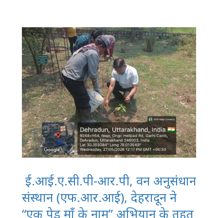
ई.आई.ए.सी.पी-आर.पी, वन अनुसंधान
संस्थान (एफ.आर.आई), देहरादून ने
“एक पेड़ माँ के नाम” अभियान के तहत