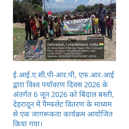
ई.आई.ए.सी.पी-आर.पी, एफ.आर.आई
द्वारा विश्व पर्यावरण दिवस 2026 के
अंतर्गत 6 जून 2026 को बिंदाल बस्ती,
देहरादून में पैम्फलेट वितरण के माध्यम
से एक जागरूकता कार्यक्रम आयोजित
किया गया।