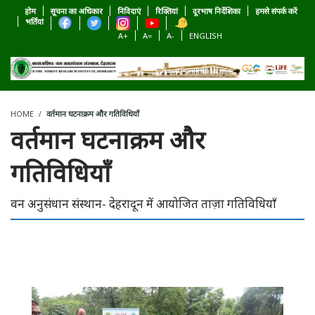
होम
सूचना का अधिकार
निविदाएं
रिक्तियां
दूरभाष निर्देशिका
हमसे संपर्क करें
भर्तियां
A+
A=
A-
ENGLISH
HOME
वर्तमान घटनाक्रम और गतिविधियाँ
वर्तमान घटनाक्रम और
गतिविधियाँ
वन अनुसंधान संस्थान- देहरादून में आयोजित ताज़ा गतिविधियाँ