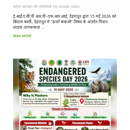
वर्तमान घटनाक्रम और गतिविधियाँ
FRI_ADMIN_HINDI
ई.आई.ए.सी.पी आर.पी–एफ.आर.आई, देहरादून द्वारा 15 मई 2026 को
बिंदाल बस्ती, देहरादून में “ऊर्जा बचाओ” विषय के अंतर्गत मिशन
लाइफ जागरूकता …
READ MORE