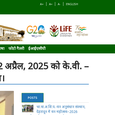
A+
A=
A-
ENGLISH
ाषा
फोटो गैलरी
ईआईएसीपी
2 अप्रैल, 2025 को के.वी. –
ा।
POSTS
भा.वा.अ.शि.प.-वन अनुसंधान संस्थान,
देहरादून में वन महोत्सव–2026