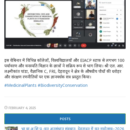
इस वेबिनार में विभिन्न कॉलेजों, विश्वविद्यालयों और EIACP स्टाफ से लगभग 100
पर्यावरण और वनस्पति विज्ञान के छात्रों ने सक्रिय रूप से भाग लिया। श्री एल. आर.
लक्ष्मीकांत पांडा, वैज्ञानिक C, FRI, देहरादून ने क्षेत्र के औषधीय पौधों की धरोहर
और संरक्षण रणनीतियों पर एक ज्ञानवर्धक सत्र प्रस्तुत किया।
#MedicinalPlants
#BiodiversityConservation
FEBRUARY 4, 2025
POSTS
भा.वा.अ.शि.प.-वन अनुसंधान संस्थान, देहरादून में वन महोत्सव–2026