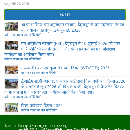
JUNE 25, 2025
POSTS
भा.वा.अ.शि.प.-वन अनुसंधान संस्थान, देहरादून में वन महोत्सव–2026
काआयोजन देहरादून, 24 जुलाई, 2026
वर्तमान घटनाक्रम और गतिविधियाँ
वन अनुसंधान संस्थान (FRI), देहरादून में 10 जुलाई 2026 को “वन
पारिस्थितिकी तंत्र के संरक्षण और सतत प्रबंधन” पर एक प्रशिक्षण
कार्यक्रम का आयोजन किया गया।
वर्तमान घटनाक्रम और गतिविधियाँ
मरुस्थलीकरण एवं सूखा रोकथाम दिवस (WDCDD) 2026
वर्तमान घटनाक्रम और गतिविधियाँ
ई.आई.ए.सी.पी-आर.पी, एफ.आर.आई द्वारा विश्व पर्यावरण दिवस 2026
के अंतर्गत 6 जून 2026 को बिंदाल बस्ती, देहरादून में पैम्फलेट वितरण
के माध्यम से एक जागरूकता कार्यक्रम आयोजित किया गया।
वर्तमान घटनाक्रम और गतिविधियाँ
विश्व पर्यावरण दिवस-2026
वर्तमान घटनाक्रम और गतिविधियाँ
© सभी अधिकार सुरक्षित वन अनुसंधान संस्थान देहरादून
प्राइवेसी पॉलिसी
कॉपीराइट पॉलिसी
हाइपरलिंक पॉलिसी
नियम और शर्तें
अस्वीकरण