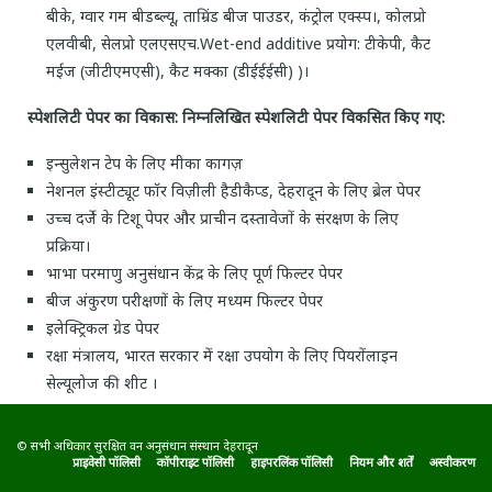
बीके, ग्वार गम बीडब्ल्यू, ताम्रिंड बीज पाउडर, कंट्रोल एक्स्प।, कोलप्रो
एलवीबी, सेलप्रो एलएसएच.Wet-end additive प्रयोग: टीकेपी, कैट
मईज (जीटीएमएसी), कैट मक्का (डीईईईसी) )।
स्पेशलिटी पेपर का विकास: निम्नलिखित स्पेशलिटी पेपर विकसित किए गए:
इन्सुलेशन टेप के लिए मीका कागज़
नेशनल इंस्टीट्यूट फॉर विज़ीली हैडीकैप्ड, देहरादून के लिए ब्रेल पेपर
उच्च दर्जे के टिशू पेपर और प्राचीन दस्तावेजों के संरक्षण के लिए
प्रक्रिया।
भाभा परमाणु अनुसंधान केंद्र के लिए पूर्ण फिल्टर पेपर
बीज अंकुरण परीक्षणों के लिए मध्यम फिल्टर पेपर
इलेक्ट्रिकल ग्रेड पेपर
रक्षा मंत्रालय, भारत सरकार में रक्षा उपयोग के लिए पियरोंलाइन
सेल्यूलोज की शीट ।
© सभी अधिकार सुरक्षित वन अनुसंधान संस्थान देहरादून
प्राइवेसी पॉलिसी
कॉपीराइट पॉलिसी
हाइपरलिंक पॉलिसी
नियम और शर्तें
अस्वीकरण