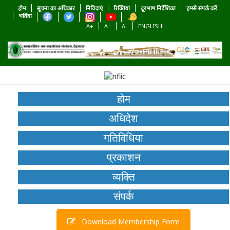
होम
सूचना का अधिकार
निविदाएं
रिक्तियां
दूरभाष निर्देशिका
हमसे संपर्क करें
भर्तियां
A+
A=
A-
ENGLISH
होम
अधिदेश
गतिविधिया
प्रकाशन
व्यक्ति
संपर्क
Download Membership Form